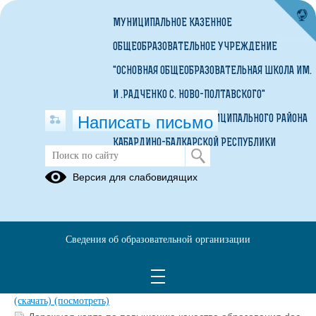
МУНИЦИПАЛЬНОЕ КАЗЕННОЕ
ОБЩЕОБРАЗОВАТЕЛЬНОЕ УЧРЕЖДЕНИЕ
"ОСНОВНАЯ ОБЩЕОБРАЗОВАТЕЛЬНАЯ ШКОЛА ИМ.
И .РАДЧЕНКО С. НОВО-ПОЛТАВСКОГО"
Написать письмо
ПРОХЛАДНЕНСКОГО МУНИЦИПАЛЬНОГО РАЙОНА
КАБАРДИНО-БАЛКАРСКОЙ РЕСПУБЛИКИ
Приказы, локальные акты по
Версия для слабовидящих
Повышению качества образования
школы
24.03.2021
Сведения об образовательной организации
Приказ об утверждении мероприятий Дорожная карта.PDF
(скачать)
(посмотреть)